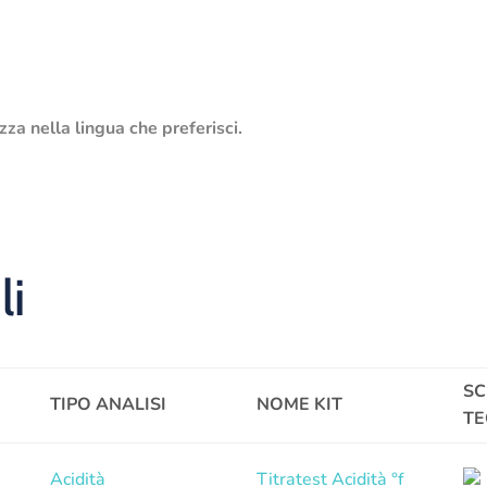
zza nella lingua che preferisci.
li
S
TIPO ANALISI
NOME KIT
TE
Acidità
Titratest Acidità °f