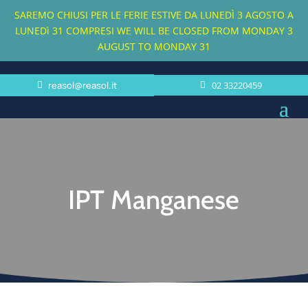
SAREMO CHIUSI PER LE FERIE ESTIVE DA LUNEDÌ 3 AGOSTO A
LUNEDì 31 COMPRESI
WE WILL BE CLOSED FROM MONDAY 3
AUGUST TO MONDAY 31
reasol@reasol.it
02 33220459
IPT Manganese