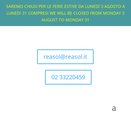
SAREMO CHIUSI PER LE FERIE ESTIVE DA LUNEDÌ 3 AGOSTO A
LUNEDì 31 COMPRESI
WE WILL BE CLOSED FROM MONDAY 3
AUGUST TO MONDAY 31
reasol@reasol.it
02 33220459