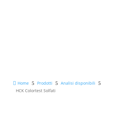
HCK Colortest Solfati

Home
5
Prodotti
5
Analisi disponibili
5
HCK Colortest Solfati