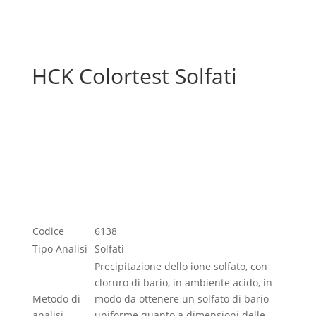
HCK Colortest Solfati
Scheda tecnica
Scheda sicurezza
Istruzioni
Codice
6138
Tipo Analisi
Solfati
Precipitazione dello ione solfato, con
cloruro di bario, in ambiente acido, in
Metodo di
modo da ottenere un solfato di bario
analisi
uniforme quanto a dimensioni delle