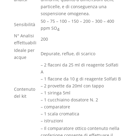
particelle, e di conseguenza una
sospensione omogenea.
50 – 75 – 100 – 150 – 200 – 300 – 400
Sensibilità
ppm SO
4
N° Analisi
200
effettuabili
Ideale per
Depurate, reflue, di scarico
acque
– 2 flaconi da 25 ml di reagente Solfati
A
– 1 flacone da 10 g di reagente Solfati B
– 2 provette da 20ml con tappo
Contenuto
– 1 siringa 5ml
del kit
– 1 cucchiaino dosatore N. 2
– comparatore
– 1 scala cromatica
– istruzioni
– Il comparatore ottico contenuto nella
confezione consente di effettuare il