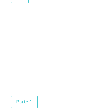
Download
Catalogo KSH
2016
Parte 1