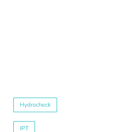
Download
Condizioni di
vendita
Hydrocheck
IPT