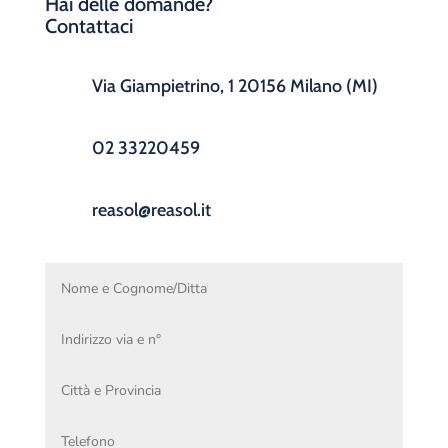
Hai delle domande?
Contattaci
Via Giampietrino, 1 20156 Milano (MI)
02 33220459
reasol@reasol.it