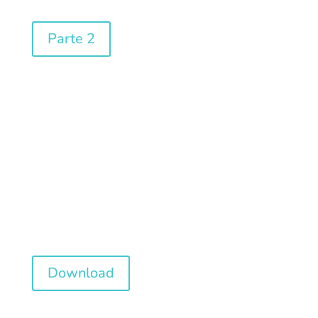
Parte 2
Catalogo KSH
produzioni
speciali
Download