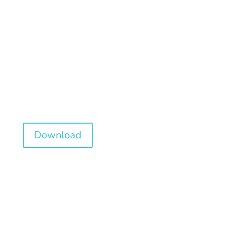
Catalogo KSH
produzioni in
acciaio
Download