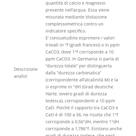
quantità di calcio e magnesio
presente nell’acqua. Essa viene
misurata mediante titolazione
complessometrica contro un
indicatore specifico.
E’ consuetudine esprimere i valori
trovati in °f (gradi francesi) o in ppm
CaCO3, dove 1°f corrisponde a 10
ppm CaCO3. In Germania si parla di
“durezza totale” per distinguerla
Descrizione
dalla “durezza carbonatica”
analisi
(corrispondente all’alcalinità M) e la
si esprime in °dH (Grad deutsche
Härte, ovvero gradi di durezza
tedesca), corrispondenti a 10 ppm
CaO. Poiché il rapporto tra CaCO3 e
CaO è di 100 a 56, ne risulta che 1°f
corrisponde a 0,56°dH, mentre 1°dH
corrisponde a 1,786°f. Esistono anche
gradi di durezza inglese, che però