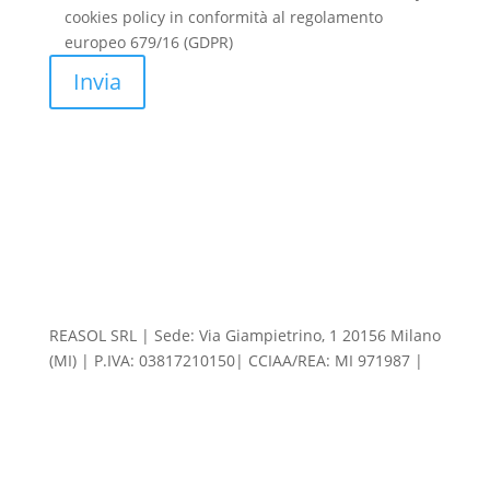
cookies policy in conformità al regolamento
europeo 679/16 (GDPR)
Invia
REASOL SRL | Sede: Via Giampietrino, 1 20156 Milano
(MI) | P.IVA: 03817210150| CCIAA/REA: MI 971987 |
Cap.Sociale: 10.000,00 €
Privacy policy
–
Preferenze
cookie
|
Codice Etico