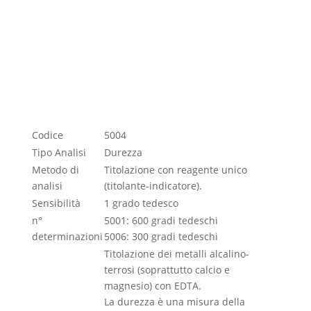
Scheda tecnica
Scheda sicurezza
Istruzioni
Codice
5004
Tipo Analisi
Durezza
Metodo di
Titolazione con reagente unico
analisi
(titolante-indicatore).
Sensibilità
1 grado tedesco
n°
5001: 600 gradi tedeschi
determinazioni
5006: 300 gradi tedeschi
Titolazione dei metalli alcalino-
terrosi (soprattutto calcio e
magnesio) con EDTA.
La durezza è una misura della