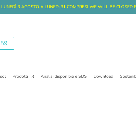
A LUNEDÌ 3 AGOSTO A LUNEDì 31 COMPRESI
WE WILL BE CLOSED 
459
sol
Prodotti
Analisi disponibili e SDS
Download
Sostenibi