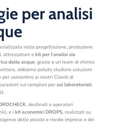
ie per analisi
cque
ecializzata nella progettazione, produzione
i, attrezzature e
kit per l’analisi sia
rica
delle acque
: grazie a un team di chimici
 settore, abbiamo potuto studiare soluzioni
e per consentire ai nostri Clienti di
isurazioni sui campioni per
usi laboratoriali
,
ci
.
YDROCHECK
, destinati a operatori
ici, e i
kit economici DROPS
, realizzati su
esigenze delle piccole e medie imprese e dei