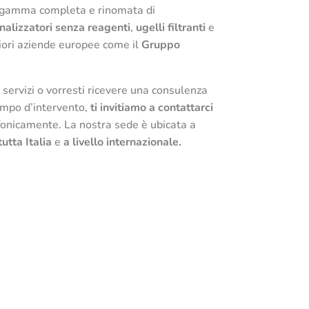
a gamma completa e rinomata di
nalizzatori
senza
reagenti
,
ugelli filtranti
e
iori aziende europee come il
Gruppo
i servizi o vorresti ricevere una consulenza
campo d’intervento,
ti invitiamo a contattarci
fonicamente. La nostra sede è ubicata a
tutta Italia
e
a livello internazionale.