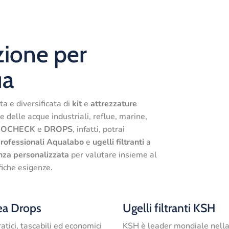
zione per
ua
 e diversificata di
kit
e
attrezzature
e delle acque industriali, reflue, marine,
DROCHECK
e
DROPS
, infatti, potrai
rofessionali Aqualabo
e
ugelli
filtranti
a
nza
personalizzata
per valutare insieme al
ifiche esigenze.
ea Drops
Ugelli filtranti KSH
ratici, tascabili ed economici
KSH è leader mondiale nell