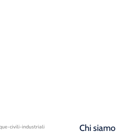
REASOL Srl
kit analitici
Dal 1977 garanzia di qualità
Scopri di più
Chi siamo