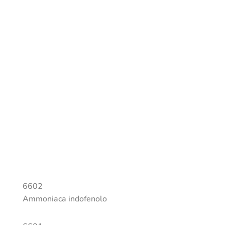
Monotest
Le analisi
effettuabili
6602
Ammoniaca indofenolo