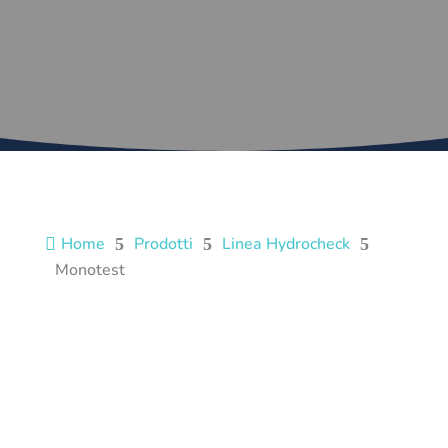
Home
Prodotti
Linea Hydrocheck

5
5
5
Monotest