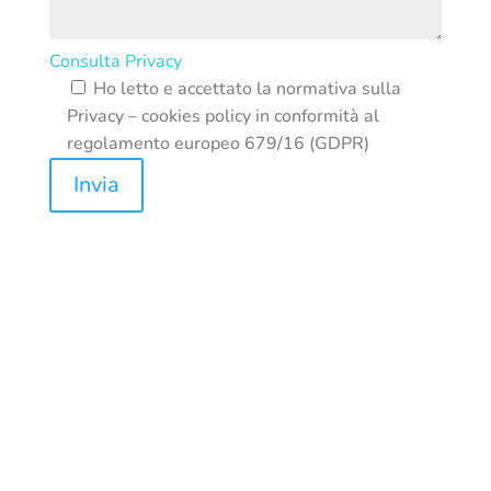
Consulta Privacy
Ho letto e accettato la normativa sulla
Privacy – cookies policy in conformità al
regolamento europeo 679/16 (GDPR)
Invia
REASOL SRL | Sede: Via Giampietrino, 1 20156
Milano (MI) | P.IVA: 03817210150| CCIAA/REA: